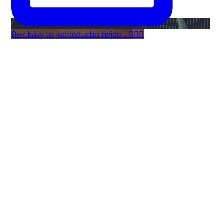
Bez kávy to jednoducho nejde… 🤷🏻‍♀️