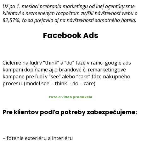
Už po 1. mesiaci prebrania marketingu od inej agentúry sme
klientovi s nezmeneným rozpočtom zvýšili návštevnosť webu o
82,57%, čo sa prejavilo aj na návštevnosti samotného hotela.
Facebook Ads
Cielenie na ľudí v “think” a “do” fáze v rámci google ads
kampaní dopĺňame aj o brandové či remarketingové
kampane pre ľudí v “see” alebo “care” fáze nákupného
procesu. (model see – think – do – care)
Foto a video produkcia
Pre klientov podľa potreby zabezpečujeme:
– fotenie exteriéru a interiéru