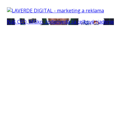
Náš CEO, Miško, zodpovedá za celkové riadenie