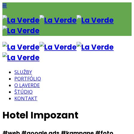
SLUŽBY
PORTFÓLIO
O LAVERDE
ŠTÚDIO
KONTAKT
Hotel Impozant
#web #google ads #kampane #foto