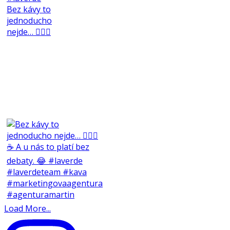
Bez kávy to
jednoducho
nejde… 🤷🏻‍♀️
Load More...