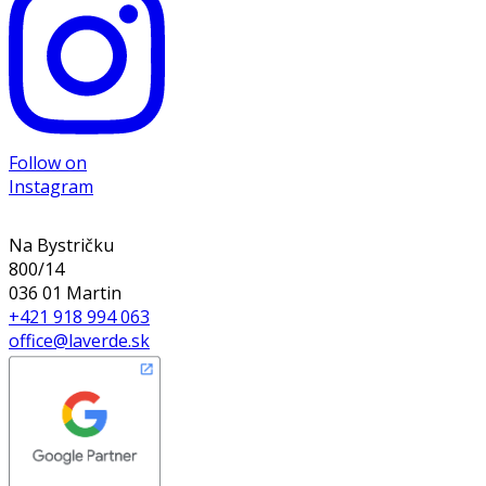
Follow on
Instagram
Na Bystričku
800/14
036 01 Martin
+421 918 994 063
office@laverde.sk