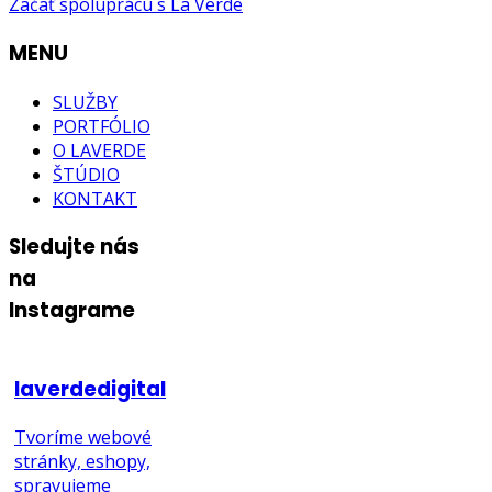
Začať spoluprácu s La Verde
MENU
SLUŽBY
PORTFÓLIO
O LAVERDE
ŠTÚDIO
KONTAKT
Sledujte nás
na
Instagrame
laverdedigital
Tvoríme webové
stránky, eshopy,
spravujeme