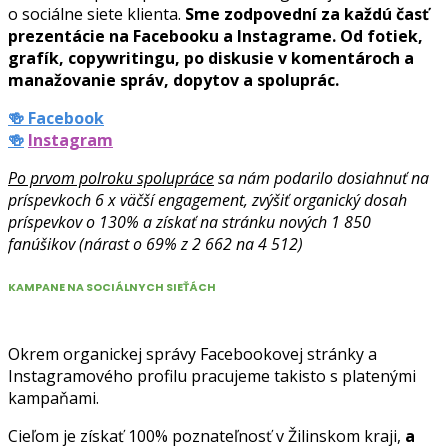
o sociálne siete klienta.
Sme zodpovední za každú časť
prezentácie na Facebooku a Instagrame. Od fotiek,
grafík, copywritingu, po diskusie v komentároch a
manažovanie správ, dopytov a spoluprác.
🍻 Facebook
🍻
Instagram
Po prvom polroku spolupráce
sa nám podarilo dosiahnuť na
príspevkoch 6 x väčší engagement, zvýšiť organický dosah
príspevkov o 130% a získať na stránku nových 1 850
fanúšikov (nárast o 69% z 2 662 na 4 512)
KAMPANE NA SOCIÁLNYCH SIEŤÁCH
Okrem organickej správy Facebookovej stránky a
Instagramového profilu pracujeme takisto s platenými
kampaňami.
Cieľom je získať 100% poznateľnosť v Žilinskom kraji,
a