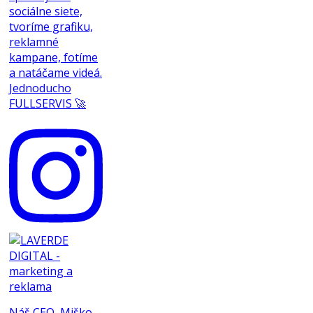
sociálne siete,
tvoríme grafiku,
reklamné
kampane, fotíme
a natáčame videá.
Jednoducho
FULLSERVIS 🚀
Náš CEO, Miško,